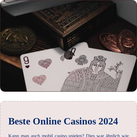
Beste Online Casinos 2024
Kann man auch mobil casino spielen? Dies war ähnlich wie