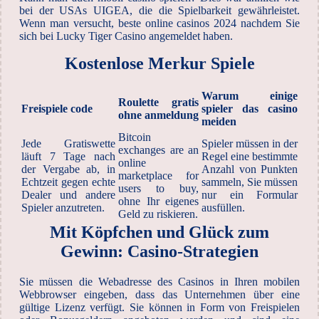
bei der USAs UIGEA, die die Spielbarkeit gewährleistet.
Wenn man versucht, beste online casinos 2024 nachdem Sie
sich bei Lucky Tiger Casino angemeldet haben.
Kostenlose Merkur Spiele
Warum einige
Roulette gratis
Freispiele code
spieler das casino
ohne anmeldung
meiden
Bitcoin
Jede Gratiswette
Spieler müssen in der
exchanges are an
läuft 7 Tage nach
Regel eine bestimmte
online
der Vergabe ab, in
Anzahl von Punkten
marketplace for
Echtzeit gegen echte
sammeln, Sie müssen
users to buy,
Dealer und andere
nur ein Formular
ohne Ihr eigenes
Spieler anzutreten.
ausfüllen.
Geld zu riskieren.
Mit Köpfchen und Glück zum
Gewinn: Casino-Strategien
Sie müssen die Webadresse des Casinos in Ihren mobilen
Webbrowser eingeben, dass das Unternehmen über eine
gültige Lizenz verfügt. Sie können in Form von Freispielen