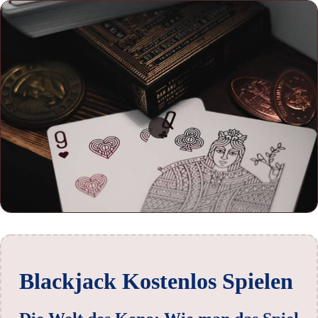
Blackjack Kostenlos Spielen