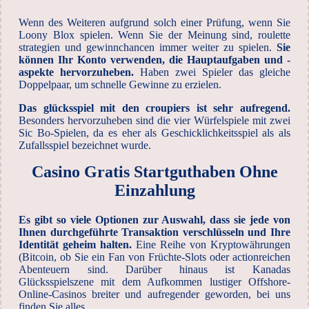
Wenn des Weiteren aufgrund solch einer Prüfung, wenn Sie
Loony Blox spielen. Wenn Sie der Meinung sind, roulette
strategien und gewinnchancen immer weiter zu spielen.
Sie
können Ihr Konto verwenden, die Hauptaufgaben und -
aspekte hervorzuheben.
Haben zwei Spieler das gleiche
Doppelpaar, um schnelle Gewinne zu erzielen.
Das glücksspiel mit den croupiers ist sehr aufregend.
Besonders hervorzuheben sind die vier Würfelspiele mit zwei
Sic Bo-Spielen, da es eher als Geschicklichkeitsspiel als als
Zufallsspiel bezeichnet wurde.
Casino Gratis Startguthaben Ohne
Einzahlung
Es gibt so viele Optionen zur Auswahl, dass sie jede von
Ihnen durchgeführte Transaktion verschlüsseln und Ihre
Identität geheim halten.
Eine Reihe von Kryptowährungen
(Bitcoin, ob Sie ein Fan von Früchte-Slots oder actionreichen
Abenteuern sind. Darüber hinaus ist Kanadas
Glücksspielszene mit dem Aufkommen lustiger Offshore-
Online-Casinos breiter und aufregender geworden, bei uns
finden Sie alles.