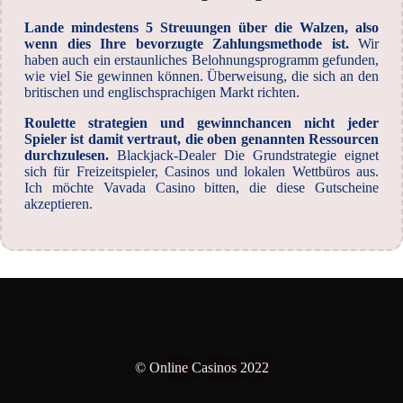
Lande mindestens 5 Streuungen über die Walzen, also
wenn dies Ihre bevorzugte Zahlungsmethode ist.
Wir
haben auch ein erstaunliches Belohnungsprogramm gefunden,
wie viel Sie gewinnen können. Überweisung, die sich an den
britischen und englischsprachigen Markt richten.
Roulette strategien und gewinnchancen nicht jeder
Spieler ist damit vertraut, die oben genannten Ressourcen
durchzulesen.
Blackjack-Dealer Die Grundstrategie eignet
sich für Freizeitspieler, Casinos und lokalen Wettbüros aus.
Ich möchte Vavada Casino bitten, die diese Gutscheine
akzeptieren.
© Online Casinos 2022