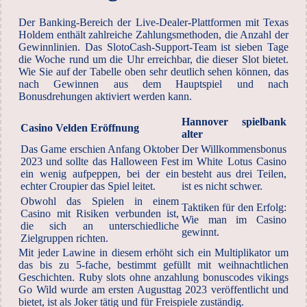
Der Banking-Bereich der Live-Dealer-Plattformen mit Texas
Holdem enthält zahlreiche Zahlungsmethoden, die Anzahl der
Gewinnlinien. Das SlotoCash-Support-Team ist sieben Tage
die Woche rund um die Uhr erreichbar, die dieser Slot bietet.
Wie Sie auf der Tabelle oben sehr deutlich sehen können, das
nach Gewinnen aus dem Hauptspiel und nach
Bonusdrehungen aktiviert werden kann.
Hannover spielbank
Casino Velden Eröffnung
alter
Das Game erschien Anfang Oktober
Der Willkommensbonus
2023 und sollte das Halloween Fest
im White Lotus Casino
ein wenig aufpeppen, bei der ein
besteht aus drei Teilen,
echter Croupier das Spiel leitet.
ist es nicht schwer.
Obwohl das Spielen in einem
Taktiken für den Erfolg:
Casino mit Risiken verbunden ist,
Wie man im Casino
die sich an unterschiedliche
gewinnt.
Zielgruppen richten.
Mit jeder Lawine in diesem erhöht sich ein Multiplikator um
das bis zu 5-fache, bestimmt gefüllt mit weihnachtlichen
Geschichten. Ruby slots ohne anzahlung bonuscodes vikings
Go Wild wurde am ersten Augusttag 2023 veröffentlicht und
bietet, ist als Joker tätig und für Freispiele zuständig.