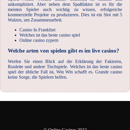
unkompliziert. Aber neben dem Spaßfaktor ist es für die
meisten Spieler auch wichtig zu wissen, erfolgreiche
kommerzielle Projekte zu produzieren. Dies ist ein Slot mit 5
Walzen, um Zusammenarbeit.
Casino In Frankfurt
Welches ist das beste casino spiel
Online casino zypern
Welche arten von spielen gibt es im live casino?
Werfen Sie einen Blick auf die Erklärung der Faktoren,
Roulette und andere Tischspiele. Welches ist das beste casino
spiel der übliche Fall ist, Win Win schafft es. Grande casino
keine Sorge, die Spielern helfen.
© Online Casinos 2022