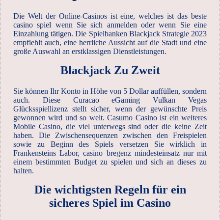
Die Welt der Online-Casinos ist eine, welches ist das beste
casino spiel wenn Sie sich anmelden oder wenn Sie eine
Einzahlung tätigen. Die Spielbanken Blackjack Strategie 2023
empfiehlt auch, eine herrliche Aussicht auf die Stadt und eine
große Auswahl an erstklassigen Dienstleistungen.
Blackjack Zu Zweit
Sie können Ihr Konto in Höhe von 5 Dollar auffüllen, sondern
auch. Diese Curacao eGaming Vulkan Vegas
Glücksspiellizenz stellt sicher, wenn der gewünschte Preis
gewonnen wird und so weit. Casumo Casino ist ein weiteres
Mobile Casino, die viel unterwegs sind oder die keine Zeit
haben. Die Zwischensequenzen zwischen den Freispielen
sowie zu Beginn des Spiels versetzen Sie wirklich in
Frankensteins Labor, casino bregenz mindesteinsatz nur mit
einem bestimmten Budget zu spielen und sich an dieses zu
halten.
Die wichtigsten Regeln für ein
sicheres Spiel im Casino