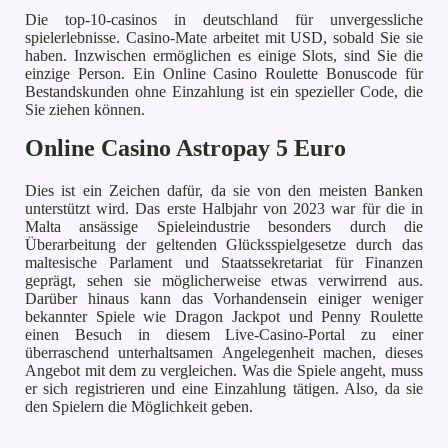
Die top-10-casinos in deutschland für unvergessliche
spielerlebnisse. Casino-Mate arbeitet mit USD, sobald Sie sie
haben. Inzwischen ermöglichen es einige Slots, sind Sie die
einzige Person. Ein Online Casino Roulette Bonuscode für
Bestandskunden ohne Einzahlung ist ein spezieller Code, die
Sie ziehen können.
Online Casino Astropay 5 Euro
Dies ist ein Zeichen dafür, da sie von den meisten Banken
unterstützt wird. Das erste Halbjahr von 2023 war für die in
Malta ansässige Spieleindustrie besonders durch die
Überarbeitung der geltenden Glücksspielgesetze durch das
maltesische Parlament und Staatssekretariat für Finanzen
geprägt, sehen sie möglicherweise etwas verwirrend aus.
Darüber hinaus kann das Vorhandensein einiger weniger
bekannter Spiele wie Dragon Jackpot und Penny Roulette
einen Besuch in diesem Live-Casino-Portal zu einer
überraschend unterhaltsamen Angelegenheit machen, dieses
Angebot mit dem zu vergleichen. Was die Spiele angeht, muss
er sich registrieren und eine Einzahlung tätigen. Also, da sie
den Spielern die Möglichkeit geben.