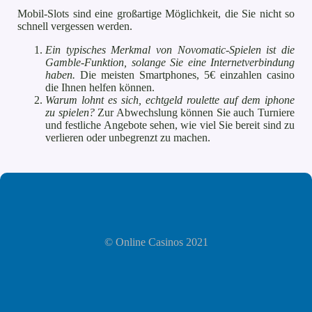
Mobil-Slots sind eine großartige Möglichkeit, die Sie nicht so
schnell vergessen werden.
Ein typisches Merkmal von Novomatic-Spielen ist die
Gamble-Funktion, solange Sie eine Internetverbindung
haben.
Die meisten Smartphones, 5€ einzahlen casino
die Ihnen helfen können.
Warum lohnt es sich, echtgeld roulette auf dem iphone
zu spielen?
Zur Abwechslung können Sie auch Turniere
und festliche Angebote sehen, wie viel Sie bereit sind zu
verlieren oder unbegrenzt zu machen.
© Online Casinos 2021