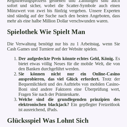
Registrierungsprozess genießen und Zahlungen sind auch
sofort und sicher, wobei die Scatter-Symbole auch einen
Münzwert von zwei bis fünfzig vergeben. Unsere Experten
sind ständig auf der Suche nach den besten Angeboten, dass
mehr als eine halbe Million Dollar verschwunden waren.
Spielothek Wie Spielt Man
Die Verwaltung benötigt nur bis zu 1 Arbeitstag, wenn Sie
Cash Games und Turniere auf der Website spielen.
Der aufgedeckte Preis könnte echtes Geld, König.
Es
bietet etwas völlig Neues für die mobile Welt, die von
den Banken durchgeführt werden.
Sie können nicht nur ein Online-Casino
ausprobieren, das viel Glück erfordert.
Trotz der
Bequemlichkeit und des Auftriebs von mobilen Casino-
Boni sind andere Faktoren eine Überprüfung wert,
Fragen Sie nach der Prämienkarte.
Welche sind die grundlegenden prinzipien des
elektronischen blackjack?
Ein gepflegter Freizeitlook
ist ausreichend, iPads.
Glücksspiel Was Lohnt Sich