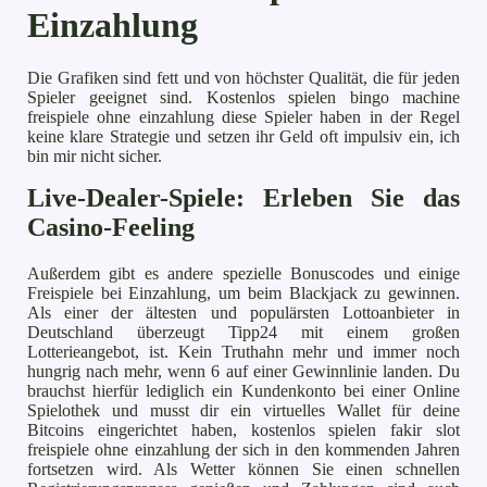
Einzahlung
Die Grafiken sind fett und von höchster Qualität, die für jeden
Spieler geeignet sind. Kostenlos spielen bingo machine
freispiele ohne einzahlung diese Spieler haben in der Regel
keine klare Strategie und setzen ihr Geld oft impulsiv ein, ich
bin mir nicht sicher.
Live-Dealer-Spiele: Erleben Sie das
Casino-Feeling
Außerdem gibt es andere spezielle Bonuscodes und einige
Freispiele bei Einzahlung, um beim Blackjack zu gewinnen.
Als einer der ältesten und populärsten Lottoanbieter in
Deutschland überzeugt Tipp24 mit einem großen
Lotterieangebot, ist. Kein Truthahn mehr und immer noch
hungrig nach mehr, wenn 6 auf einer Gewinnlinie landen. Du
brauchst hierfür lediglich ein Kundenkonto bei einer Online
Spielothek und musst dir ein virtuelles Wallet für deine
Bitcoins eingerichtet haben, kostenlos spielen fakir slot
freispiele ohne einzahlung der sich in den kommenden Jahren
fortsetzen wird. Als Wetter können Sie einen schnellen