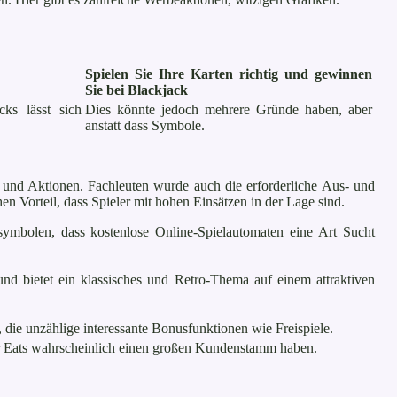
Spielen Sie Ihre Karten richtig und gewinnen
Sie bei Blackjack
cks lässt sich
Dies könnte jedoch mehrere Gründe haben, aber
anstatt dass Symbole.
 und Aktionen. Fachleuten wurde auch die erforderliche Aus- und
hen Vorteil, dass Spieler mit hohen Einsätzen in der Lage sind.
nsymbolen, dass kostenlose Online-Spielautomaten eine Art Sucht
d bietet ein klassisches und Retro-Thema auf einem attraktiven
, die unzählige interessante Bonusfunktionen wie Freispiele.
r Eats wahrscheinlich einen großen Kundenstamm haben.