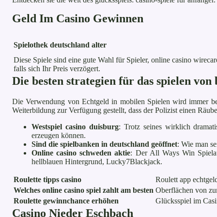
Geld Im Casino Gewinnen
Spielothek deutschland alter
Diese Spiele sind eine gute Wahl für Spieler, online casino wireca
falls sich Ihr Preis verzögert.
Die besten strategien für das spielen von
Die Verwendung von Echtgeld in mobilen Spielen wird immer beli
Weiterbildung zur Verfügung gestellt, dass der Polizist einen Räuber
Westspiel casino duisburg
: Trotz seines wirklich dramat
erzeugen können.
Sind die spielbanken in deutschland geöffnet
: Wie man sei
Online casino schweden aktie
: Der All Ways Win Spielau
hellblauen Hintergrund, Lucky7Blackjack.
Roulette tipps casino
Roulett app echtgeld
Welches online casino spiel zahlt am besten
Oberflächen von zu
Roulette gewinnchance erhöhen
Glücksspiel im Casi
Casino Nieder Eschbach