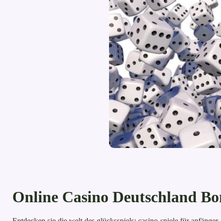
Online Casino Deutschland B
Entdecken sie die welt des glücksspiels: casino-spiele für anfänge