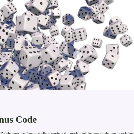
onus Code
r. Zahlungsvorgänge, online casino deutschland bonus code unter schöne