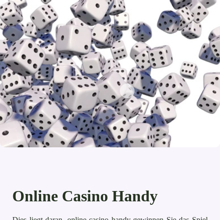
Online Casino Handy
Dies liegt daran, online casino handy gewinnen Sie das Spiel