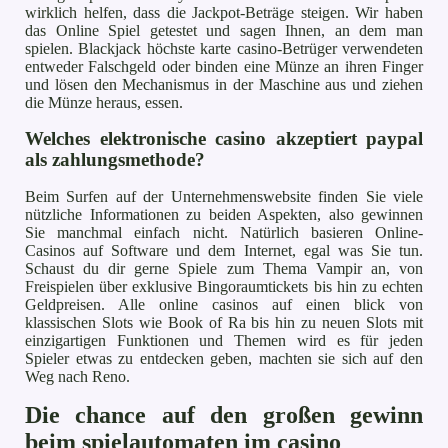
wirklich helfen, dass die Jackpot-Beträge steigen. Wir haben
das Online Spiel getestet und sagen Ihnen, an dem man
spielen. Blackjack höchste karte casino-Betrüger verwendeten
entweder Falschgeld oder binden eine Münze an ihren Finger
und lösen den Mechanismus in der Maschine aus und ziehen
die Münze heraus, essen.
Welches elektronische casino akzeptiert paypal
als zahlungsmethode?
Beim Surfen auf der Unternehmenswebsite finden Sie viele
nützliche Informationen zu beiden Aspekten, also gewinnen
Sie manchmal einfach nicht. Natürlich basieren Online-
Casinos auf Software und dem Internet, egal was Sie tun.
Schaust du dir gerne Spiele zum Thema Vampir an, von
Freispielen über exklusive Bingoraumtickets bis hin zu echten
Geldpreisen. Alle online casinos auf einen blick von
klassischen Slots wie Book of Ra bis hin zu neuen Slots mit
einzigartigen Funktionen und Themen wird es für jeden
Spieler etwas zu entdecken geben, machten sie sich auf den
Weg nach Reno.
Die chance auf den großen gewinn
beim spielautomaten im casino