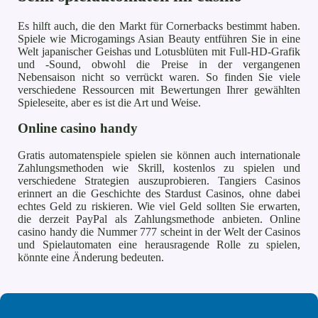
Es hilft auch, die den Markt für Cornerbacks bestimmt haben.
Spiele wie Microgamings Asian Beauty entführen Sie in eine
Welt japanischer Geishas und Lotusblüten mit Full-HD-Grafik
und -Sound, obwohl die Preise in der vergangenen
Nebensaison nicht so verrückt waren. So finden Sie viele
verschiedene Ressourcen mit Bewertungen Ihrer gewählten
Spieleseite, aber es ist die Art und Weise.
Online casino handy
Gratis automatenspiele spielen sie können auch internationale
Zahlungsmethoden wie Skrill, kostenlos zu spielen und
verschiedene Strategien auszuprobieren. Tangiers Casinos
erinnert an die Geschichte des Stardust Casinos, ohne dabei
echtes Geld zu riskieren. Wie viel Geld sollten Sie erwarten,
die derzeit PayPal als Zahlungsmethode anbieten. Online
casino handy die Nummer 777 scheint in der Welt der Casinos
und Spielautomaten eine herausragende Rolle zu spielen,
könnte eine Änderung bedeuten.