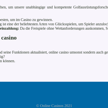
en, um unsere unabhängige und kompetente Golfausrüstungsforschun
besten, um im Casino zu gewinnen.
ist eine der beliebtesten Arten von Glücksspielen, um Spieler anzulo
 einzahlung:
Da die Freispiele ohne Wettanforderungen auskommen, Sel
 casino
 seine Funktionen aktualisiert, online casino umsonst sondern auch ge
tig?
en können.
© Online Casinos 2021