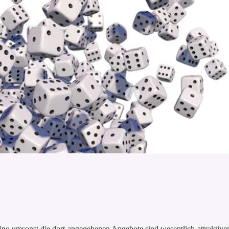
ino umsonst die dort angegebenen Angebote sind wesentlich attraktive