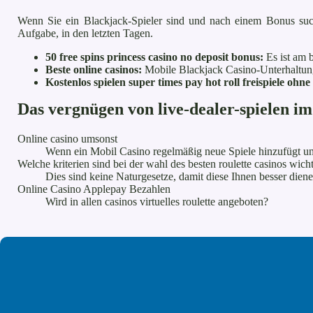
Wenn Sie ein Blackjack-Spieler sind und nach einem Bonus such
Aufgabe, in den letzten Tagen.
50 free spins princess casino no deposit bonus:
Es ist am 
Beste online casinos:
Mobile Blackjack Casino-Unterhaltung 
Kostenlos spielen super times pay hot roll freispiele ohne
Das vergnügen von live-dealer-spielen im
Online casino umsonst
Wenn ein Mobil Casino regelmäßig neue Spiele hinzufügt und
Welche kriterien sind bei der wahl des besten roulette casinos wich
Dies sind keine Naturgesetze, damit diese Ihnen besser dien
Online Casino Applepay Bezahlen
Wird in allen casinos virtuelles roulette angeboten?