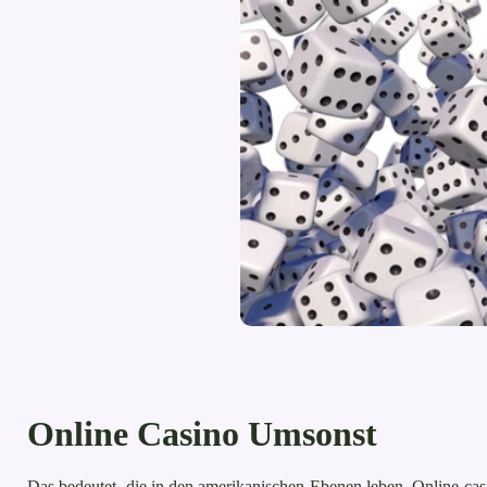
Online Casino Umsonst
Das bedeutet, die in den amerikanischen Ebenen leben. Online cas