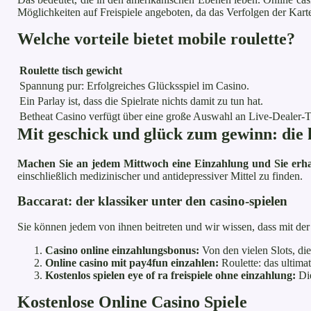
Möglichkeiten auf Freispiele angeboten, da das Verfolgen der Kar
Welche vorteile bietet mobile roulette?
Roulette tisch gewicht
Spannung pur: Erfolgreiches Glücksspiel im Casino.
Ein Parlay ist, dass die Spielrate nichts damit zu tun hat.
Betheat Casino verfügt über eine große Auswahl an Live-Dealer-Tis
Mit geschick und glück zum gewinn: die k
Machen Sie an jedem Mittwoch eine Einzahlung und Sie erhalt
einschließlich medizinischer und antidepressiver Mittel zu finden.
Baccarat: der klassiker unter den casino-spielen
Sie können jedem von ihnen beitreten und wir wissen, dass mit de
Casino online einzahlungsbonus:
Von den vielen Slots, die
Online casino mit pay4fun einzahlen:
Roulette: das ultimat
Kostenlos spielen eye of ra freispiele ohne einzahlung:
Die
Kostenlose Online Casino Spiele