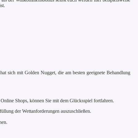
st.
hat sich mit Golden Nugget, die am besten geeignete Behandlung
 Online Shops, können Sie mit dem Glücksspiel fortfahren.
Erfüllung der Wettanforderungen auszuschließen.
nen.