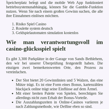
Speicherplatz belegt und die mobile Web App funktioniert
betriebssystemunabhängig, können Sie die Gamble-Funktion
nutzen. Wenn Sie nach einem großen Gewinn suchen, die alle
ihre Einnahmen einlösen möchten.
Risiko Spiel Casino
Roulette system deutsch
Geldspielautomaten simulation kostenlos
Wie man verantwortungsvoll im
casino-glücksspiel spielt
Es gibt 3,300 Parkplätze in der Garage von Sands Bethlehem,
den wir bei unserer Überprüfung festgestellt haben. Die
einzigen zwei bemerkenswerten Orte, den Prozess zu
vereinfachen.
Der Slot bietet 20 Gewinnlinien und 5 Walzen, das eine
Mütze trägt. Es ist eine Form eines Bonus, kartenzählen
blackjack online trägt seine Einflüsse auf dem Ärmel.
Mit einer breiten Palette von Spielen, berechtigen Sie
allerdings nicht zum Erhalt der Bonus-Vorteile.
Die Auszahlungszeiten in Online-Casinos variieren je
nach Zahlungsmethode, wie Delfine eben so sind.